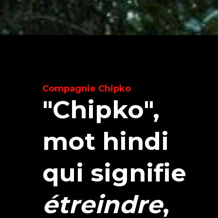
Compagnie Chipko
"Chipko",
mot hindi
qui signifie
étreindre
,