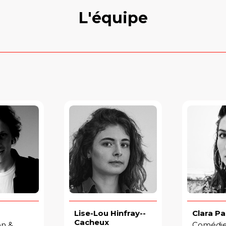
L'équipe
Lise-Lou Hinfray--
Clara Pa
Cacheux
on &
Comédie