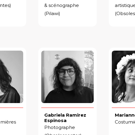
ntes)
& scénographe
artistiqu
(Pilawi)
(Obsoles
Gabriela Ramirez
Mariann
Espinosa
umières
Costumiè
Photographe