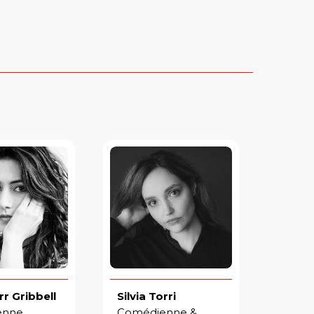
rr Gribbell
Silvia Torri
nne,
Comédienne &