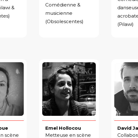
Comédienne &
ilawi &
danseus
musicienne
tes)
acrobate
(Obsolescentes)
(Pilawi)
oue
Emel Hollocou
David J
en scène
Metteuse en scène
Collabor