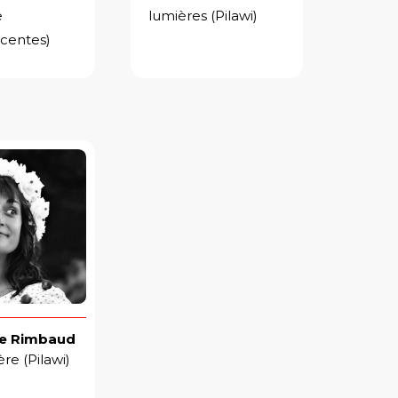
e
lumières (Pilawi)
centes)
e Rimbaud
re (Pilawi)