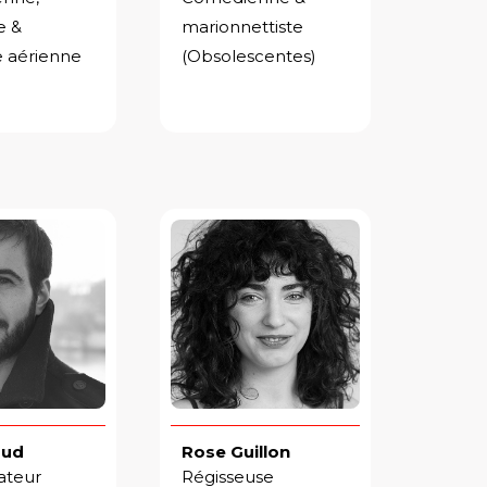
e &
marionnettiste
 aérienne
(Obsolescentes)
aud
Rose Guillon
ateur
Régisseuse